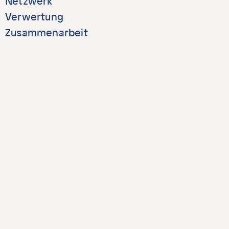
Netzwerk
Verwertung
Zusammenarbeit
Projekte
Über uns
Aktuell
Kontakt
Medien
Newsletter
Impressum
Disclaimer