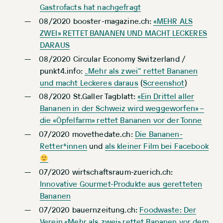
Gastrofacts hat nachgefragt
08/2020 booster-magazine.ch:
«MEHR ALS
ZWEI» RETTET BANANEN UND MACHT LECKERES
DARAUS
08/2020 Circular Economy Switzerland /
punkt4.info:
„Mehr als zwei“ rettet Bananen
und macht Leckeres daraus
(
Screenshot
)
08/2020 St.Galler Tagblatt:
«Ein Drittel aller
Bananen in der Schweiz wird weggeworfen» –
die «Öpfelfarm» rettet Bananen vor der Tonne
07/2020 movethedate.ch:
Die Bananen-
Retter*innen
und
als kleiner Film bei Facebook
07/2020 wirtschaftsraum-zuerich.ch:
Innovative Gourmet-Produkte aus geretteten
Bananen
07/2020 bauernzeitung.ch:
Foodwaste: Der
Verein «Mehr als zwei» rettet Bananen vor dem